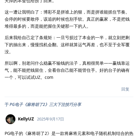
天掉的本金也给捞了回来。
这一遭让我明白了：博彩不是拼谁上的狠，而是拼谁能抓住节奏。
会停的时候要敢停，该追的时候也别手软。真正的赢家，不是把钱
堆得最多的，而是能把握住关键那一下的人。
后来我给自己定了条规矩：一旦亏损过了本金的一半，就立刻把剩
下的抽出来，慢慢找机会翻。这样就算运气再差，也不至于全军覆
没。
所以啊，别老问什么稳赢不输钱的法子，真相很简单——赢钱靠运
气，能不能把钱留住，全看你自己能不能管住手。好的台子的确有
一个，可以试试UZ。com
回复
于
PG电子《麻将胡了2》三大下注技巧分享
KellyUZ
2025年9月17日
PG电子的《麻将胡了2》是一款将麻将元素和电子随机机制结合的热