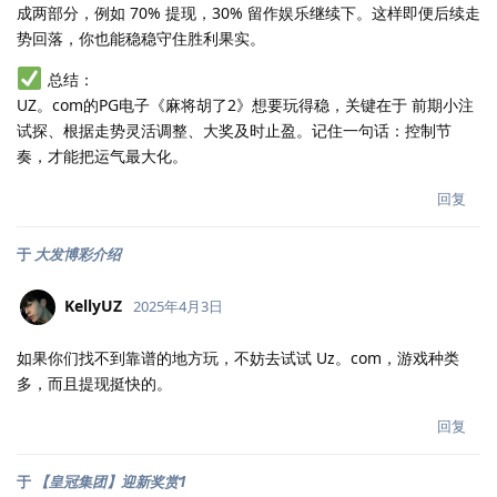
成两部分，例如 70% 提现，30% 留作娱乐继续下。这样即便后续走
势回落，你也能稳稳守住胜利果实。
总结：
UZ。com的PG电子《麻将胡了2》想要玩得稳，关键在于 前期小注
试探、根据走势灵活调整、大奖及时止盈。记住一句话：控制节
奏，才能把运气最大化。
回复
于
大发博彩介绍
KellyUZ
2025年4月3日
如果你们找不到靠谱的地方玩，不妨去试试 Uz。com，游戏种类
多，而且提现挺快的。
回复
于
【皇冠集团】迎新奖赏1