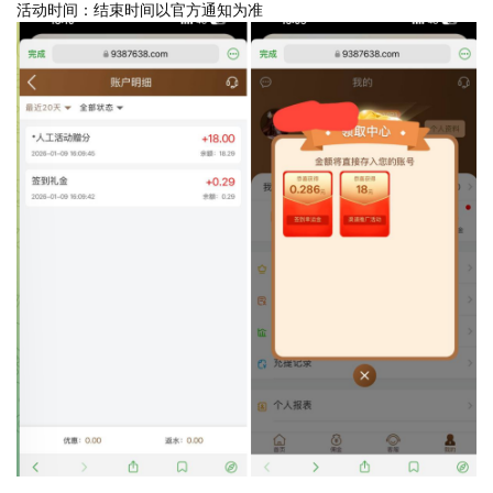
活动时间：结束时间以官方通知为准