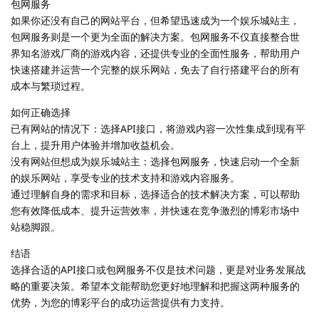
包网服务
如果你还没有自己的网站平台，但希望迅速成为一个娱乐城站主，
包网服务则是一个更为全面的解决方案。包网服务不仅直接整合世
界知名游戏厂商的游戏内容，还提供专业的全面性服务，帮助用户
快速搭建并运营一个完整的娱乐网站，免去了自行搭建平台的所有
成本与繁琐过程。
如何正确选择
已有网站的情况下：选择API接口，将游戏内容一次性集成到现有平
台上，提升用户体验并增加收益机会。
没有网站但想成为娱乐城站主：选择包网服务，快速启动一个全新
的娱乐网站，享受专业的技术支持和游戏内容服务。
通过理解自身的需求和目标，选择适合的技术解决方案，可以帮助
您有效降低成本、提升运营效率，并快速在竞争激烈的博彩市场中
站稳脚跟。
结语
选择合适的API接口或包网服务不仅是技术问题，更是对业务发展战
略的重要决策。希望本文能帮助您更好地理解和把握这两种服务的
优势，为您的博彩平台的成功运营提供有力支持。