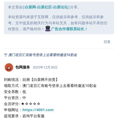
本文章由
|白菜网-白菜社区-白菜论坛|
分享。
本站资源均来源于互联网，仅供娱乐和参考，仅供娱乐和参
考。文中提及的相关行为与本站无关，如有问题本站不承担任
何责任，请严格对待！
广告合作请联系站长！
回复
于
澳门老百汇有账号登录上去看看特邀送10彩金
包网服务
2025年12月30日
到账情况：自测【白菜网不担责】
领取方式：澳门老百汇有账号登录上去看看特邀送10彩金
安全系数：低
平台资历：中
会员评分: ★☆☆☆☆
申领网址：
https://4001.com
提现要求：咨询平台客服