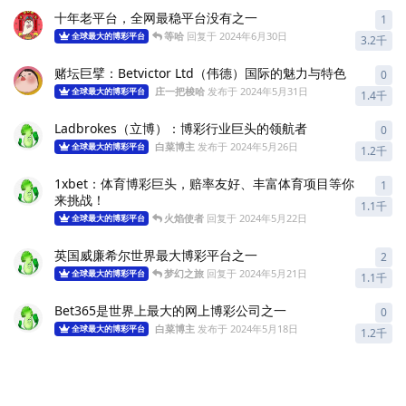
十年老平台，全网最稳平台没有之一
1
1
条
等哈
回复于
2024年6月30日
全球最大的博彩平台
3.2千
赌坛巨擘：Betvictor Ltd（伟德）国际的魅力与特色
0
0
条
庄一把梭哈
发布于
2024年5月31日
全球最大的博彩平台
1.4千
Ladbrokes（立博）：博彩行业巨头的领航者
0
0
条
白菜博主
发布于
2024年5月26日
全球最大的博彩平台
1.2千
1xbet：体育博彩巨头，赔率友好、丰富体育项目等你
1
1
条
来挑战！
1.1千
火焰使者
回复于
2024年5月22日
全球最大的博彩平台
英国威廉希尔世界最大博彩平台之一
2
2
条
梦幻之旅
回复于
2024年5月21日
全球最大的博彩平台
1.1千
Bet365是世界上最大的网上博彩公司之一
0
0
条
白菜博主
发布于
2024年5月18日
全球最大的博彩平台
1.2千