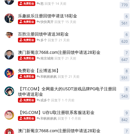
怒
回复于
14 天前
免费彩金
770
乐趣娱乐注册回馈申请送18彩金
6
6
条
快快离开
回复于
15 天前
免费彩金
561
百胜注册回馈申请送38彩金
6
6
条
多个
回复于
21 天前
免费彩金
620
澳门新葡京7668.com注册回馈申请送28彩金
7
7
条
南京城南
回复于
21 天前
免费彩金
647
免费彩金【云博送36】
8
8
条
和帆帆帆帆
回复于
21 天前
免费彩金
551
【7T.COM】全网最大的USDT游戏品牌PG电子注册回
8
8
条
馈申请送彩金
543
或多个
回复于
1 个月前
免费彩金
【9G.COM】U存U取注册联系客服送彩金
9
9
条
和帆帆帆帆
回复于
1 个月前
免费彩金
842
澳门新葡京7668.com注册回馈申请送28彩金
7
7
条