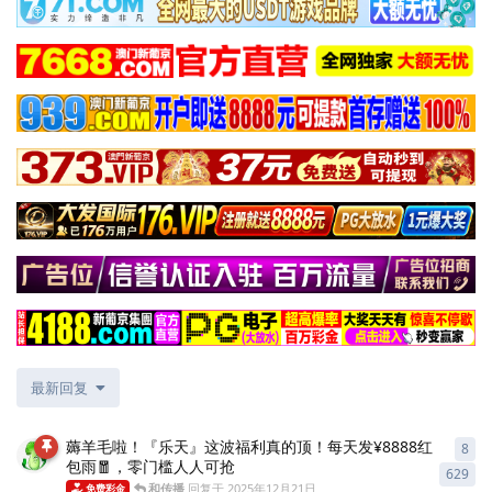
最新回复
薅羊毛啦！『乐天』这波福利真的顶！每天发¥8888红
8
8
条
包雨🧧，零门槛人人可抢
629
和传播
回复于
2025年12月21日
免费彩金