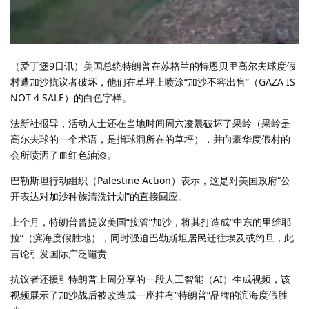
（爱丁堡9日讯）美国总统特朗普在苏格兰的特恩贝里高尔夫球度假
村遭加沙抗议者破坏，他们在草坪上喷涂“加沙不容出售”（GAZA IS
NOT 4 SALE）的白色字样。
法新社报导，活动人士还在当地时间周六凌晨破坏了果岭（果岭是
高尔夫球的一个术语，是指球洞所在的草坪），并向豪华度假村的
会所喷洒了血红色油漆。
巴勒斯坦行动组织（Palestine Action）表示，这是对美国政府“公
开表达对加沙种族清洗计划”的直接回应。
上个月，特朗普曾提议美国“接管”加沙，将其打造成“中东的里维耶
拉”（滨海度假胜地），同时强迫巴勒斯坦居民迁往埃及或约旦，此
言论引发国际广泛谴责
抗议者还援引特朗普上周分享的一段人工智能（AI）生成视频，该
视频展示了加沙战后被改造成一座挂有“特朗普”品牌的滨海度假胜