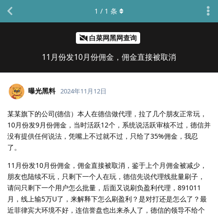
1
/
1
条
白菜网黑网查询
11月份发10月份佣金，佣金直接被取消
曝光黑料
2024年11月12日
某某旗下的公司(德信）本人在德信做代理，拉了几个朋友正常玩，
10月份发9月份佣金，当时活跃12个，系统说活跃审核不过，德信并
没有提供任何说法，凭嘴上不过就不过，只给了35%佣金，我忍
了。
11月份发10月份佣金，佣金直接被取消，鉴于上个月佣金被减少，
朋友也陆续不玩，只剩下一个人在玩，德信先说代理线批量刷子，
请问只剩下一个用户怎么批量，后面又说刷负盈利代理，891011
月，线上输5万U了，来解释下怎么刷盈利？是对打还是怎么了？最
近菲律宾大环境不好，连信誉盘也出来杀人了，德信的领导不给个