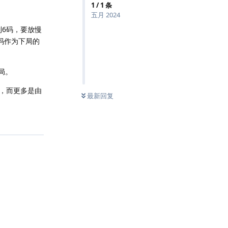
1
/
1
条
五月 2024
到6码，要放慢
码作为下局的
局。
，而更多是由
最新回复
回复