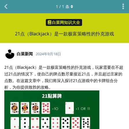
1
/
1
条
白菜网知识大全
21点（Blackjack）是一款极富策略性的扑克游戏
白菜新闻
2024年9月18日
21点（Blackjack）是一款极富策略性的扑克游戏，玩家需要在不超
过21点的情况下，使自己的牌点数尽量接近21点，并且超过庄家的
点数。在这篇文章中，我们将深入探讨21点游戏中的卡牌组合分
析，为你提供致胜的攻略。