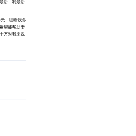
最后，我最后
0元，嘱咐我多
希望能帮助妻
十万对我来说
回复
回复