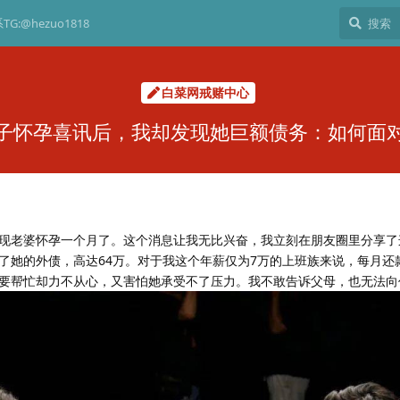
G:@hezuo1818
白菜网戒赌中心
子怀孕喜讯后，我却发现她巨额债务：如何面
现老婆怀孕一个月了。这个消息让我无比兴奋，我立刻在朋友圈里分享了
她的外债，高达64万。对于我这个年薪仅为7万的上班族来说，每月还款
要帮忙却力不从心，又害怕她承受不了压力。我不敢告诉父母，也无法向