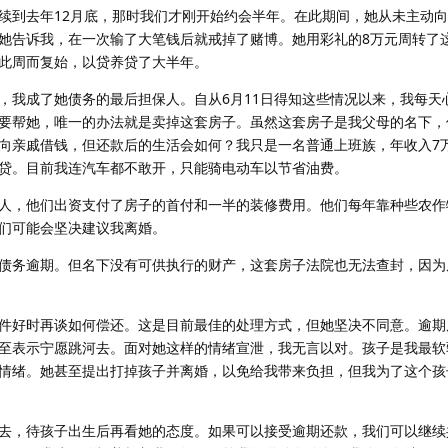
续到去年12月底，那时我们才刚开始约会半年。在此期间，她从未主动
她告诉我，在一次输了大笔钱后就戒掉了赌博。她用彩礼的8万元周转了
此周而复始，以贷养贷了大半年。
，我成了她债务的最后担保人。自从6月11日得知这些情况以来，我每天
要帮她，唯一的办法就是卖掉这套房子。虽然这套房子是我父母的名下，
向亲戚借钱，但还款后的生活会如何？我只是一名普通上班族，年收入7
贷。目前我连汽车都不敢开，只能骑电动车以节省油费。
人，他们出资支付了房子的首付和一半的装修费用。他们每年靠种些农作
们可能会坚决建议我离婚。
债务逾期。但名下没有可供执行的财产，这套房子法院也无法查封，因为
件好时再谈如何偿还。这是目前最佳的处理方式，但她坚决不同意。逾期
至表示宁愿跳河去。面对她这样的情绪宣泄，我无言以对。孩子是我最软
情绪。她甚至提出打掉孩子并离婚，以免给我带来负担，但我为了这个孩
去，待孩子出生后再看她的态度。如果可以接受逾期还款，我们可以继续