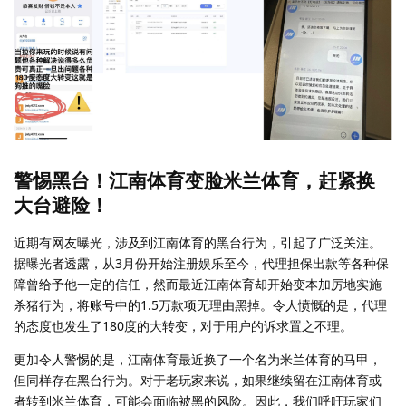
警惕黑台！江南体育变脸米兰体育，赶紧换
大台避险！
近期有网友曝光，涉及到江南体育的黑台行为，引起了广泛关注。
据曝光者透露，从3月份开始注册娱乐至今，代理担保出款等各种保
障曾给予他一定的信任，然而最近江南体育却开始变本加厉地实施
杀猪行为，将账号中的1.5万款项无理由黑掉。令人愤慨的是，代理
的态度也发生了180度的大转变，对于用户的诉求置之不理。
更加令人警惕的是，江南体育最近换了一个名为米兰体育的马甲，
但同样存在黑台行为。对于老玩家来说，如果继续留在江南体育或
者转到米兰体育，可能会面临被黑的风险。因此，我们呼吁玩家们