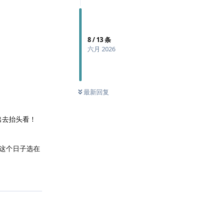
8
/
13
条
六月 2026
最新回复
出去抬头看！
这个日子选在
回复