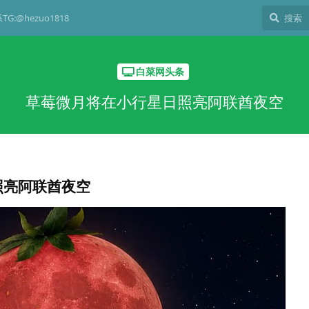
G:@hezuo1818
白菜网头条
草莓微月将在小行星日照亮阿联酋夜空
照亮阿联酋夜空