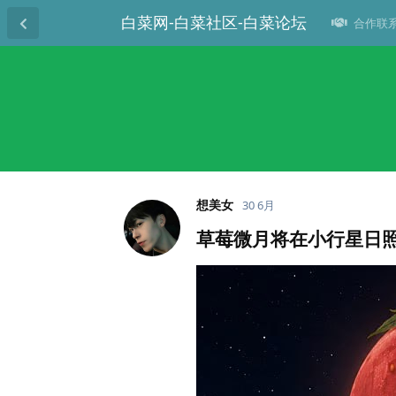
白菜网-白菜社区-白菜论坛
合作联系T
想美女
30 6月
草莓微月将在小行星日