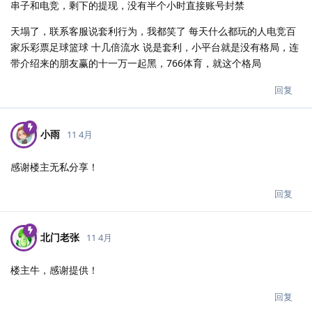
串子和电竞，剩下的提现，没有半个小时直接账号封禁
天塌了，联系客服说套利行为，我都笑了 每天什么都玩的人电竞百
家乐彩票足球篮球 十几倍流水 说是套利，小平台就是没有格局，连
带介绍来的朋友赢的十一万一起黑，766体育，就这个格局
回复
小雨
11 4月
感谢楼主无私分享！
回复
北门老张
11 4月
楼主牛，感谢提供！
回复