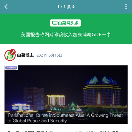
1
/
1
条
白菜网头条
美国报告称网赌诈骗收入超柬埔寨GDP一半
白菜博主
2024年5月16日