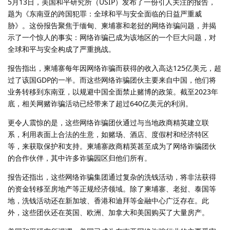
5月13日，美国和平研究所（USIP）发布了一份引人关注的报告，
题为《东南亚的跨国犯罪：全球和平与安全面临的日益严重威
胁》。这份报告聚焦于缅甸、柬埔寨和老挝的网络诈骗问题，并揭
示了一个惊人的事实：网络诈骗已成为该地区的一个巨大问题，对
全球和平与安全构成了严重挑战。
报告指出，柬埔寨每年因网络诈骗而获得的收入高达125亿美元，超
过了该国GDP的一半。而这些网络诈骗团伙主要来自中国，他们将
业务转移到东南亚，以规避中国全面禁止赌博的政策。截至2023年
底，相关网赌诈骗活动已经带来了超过640亿美元的利润。
更令人震惊的是，这些网络诈骗团伙通过与当地政商精英建立联
系，利用表面上合法的生意，如赌场、酒店、度假村和经济特区
等，来获取保护和支持。柬埔寨政商精英甚至成为了网络诈骗团伙
的合作伙伴，其中许多诈骗园区归他们所有。
报告还指出，这些网络诈骗集团通过复杂的洗钱活动，将非法获得
的资金转移至房地产等正规经济领域。除了柬埔寨、老挝、泰国等
地，洗钱活动还在新加坡、香港和迪拜等金融中心广泛存在。此
外，这些团伙还在英国、欧洲、加拿大和美国购买了大量房产。