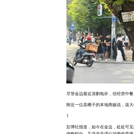
尽管金边最近清剿电诈，但经营中餐
附近一位卖椰子的本地商贩说，该大
1
彭博社报道，如今在金边，处处可见
傍晚时分，又流连于湄公河旁的草坪