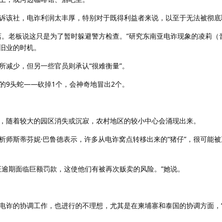
诉该社，电诈利润太丰厚，特别对于既得利益者来说，以至于无法被彻底
店。老板说这只是为了暂时躲避警方检查。”研究东南亚电诈现象的凌莉（
旧业的时机。
所减少，但另一些官员则承认“很难衡量”。
的9头蛇——砍掉1个，会神奇地冒出2个。
，随着较大的园区消失或沉寂，农村地区的较小中心会涌现出来。
析师斯蒂芬妮·巴鲁德表示，许多从电诈窝点转移出来的“猪仔”，很可能
证逾期面临巨额罚款，这使他们有被再次贩卖的风险。”她说。
电诈的协调工作，也进行的不理想，尤其是在柬埔寨和泰国的协调方面，
。