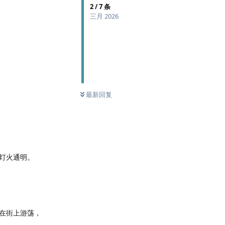
2
/
7
条
三月 2026
最新回复
灯火通明。
在街上游荡，