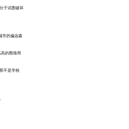
分子试图破坏
城市的偏远森
高高的围墙周
那不是学校
。