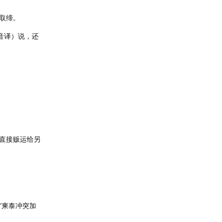
取缔。
音译）说，还
被直接贩运给另
“柬泰冲突加