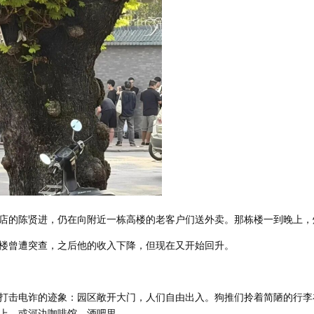
店的陈贤进，仍在向附近一栋高楼的老客户们送外卖。那栋楼一到晚上，
楼曾遭突查，之后他的收入下降，但现在又开始回升。
打击电诈的迹象：园区敞开大门，人们自由出入。狗推们拎着简陋的行李
上，或河边咖啡馆、酒吧里。