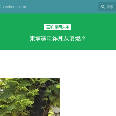
G:@hezuo1818
白菜网头条
柬埔寨电诈死灰复燃？