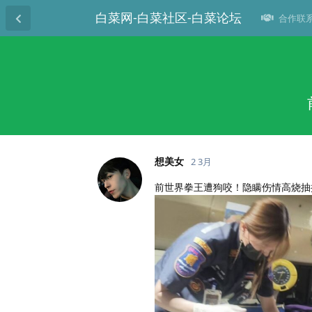
白菜网-白菜社区-白菜论坛
合作联系T
想美女
2 3月
前世界拳王遭狗咬！隐瞒伤情高烧抽