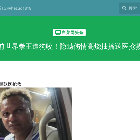
G:@hezuo1818
白菜网头条
前世界拳王遭狗咬！隐瞒伤情高烧抽搐送医抢
搐送医抢救