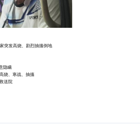
荣在家突发高烧、剧烈抽搐倒地
意隐瞒
高烧、寒战、抽搐
救送院