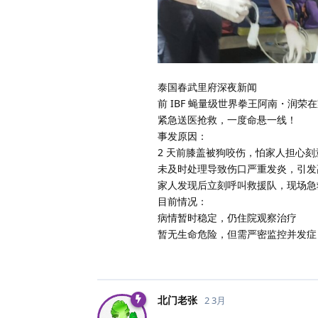
泰国春武里府深夜新闻
前 IBF 蝇量级世界拳王阿南・润
紧急送医抢救，一度命悬一线！
事发原因：
2 天前膝盖被狗咬伤，怕家人担心刻
未及时处理导致伤口严重发炎，引发
家人发现后立刻呼叫救援队，现场急
目前情况：
病情暂时稳定，仍住院观察治疗
暂无生命危险，但需严密监控并发症
北门老张
2 3月