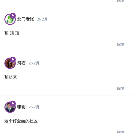
回复
北门老张
26 2月
顶 顶 顶
回复
河石
26 2月
顶起来！
回复
李明
26 2月
这个好全面的社区
回复