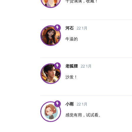
干货满满，收藏！
河石
22 1月
牛逼的
老狐狸
22 1月
沙发！
小雨
22 1月
感觉有用，试试看。