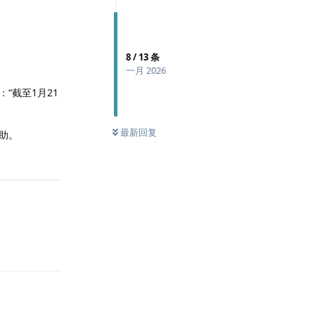
8
/
13
条
一月 2026
“截至1月21
最新回复
助。
回复
回复