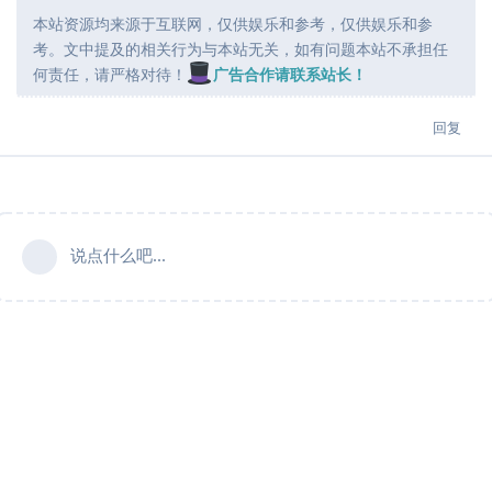
本站资源均来源于互联网，仅供娱乐和参考，仅供娱乐和参
考。文中提及的相关行为与本站无关，如有问题本站不承担任
何责任，请严格对待！
广告合作请联系站长！
回复
说点什么吧...