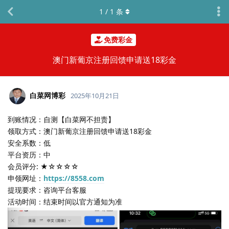
1
/
1
条
免费彩金
澳门新葡京注册回馈申请送18彩金
白菜网博彩
2025年10月21日
到账情况：自测【白菜网不担责】
领取方式：澳门新葡京注册回馈申请送18彩金
安全系数：低
平台资历：中
会员评分: ★☆☆☆☆
申领网址：
https://8558.com
提现要求：咨询平台客服
活动时间：结束时间以官方通知为准