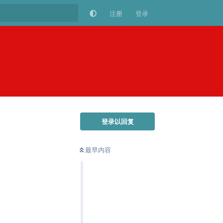
注册
登录
登录以回复
最早内容