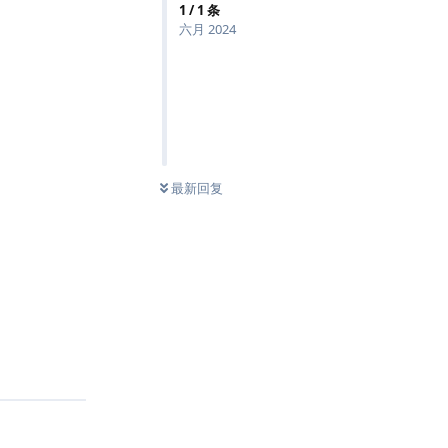
1
/
1
条
六月 2024
最新回复
回复