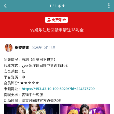
1
/
1
条
免费彩金
yy娱乐注册回馈申请送18彩金
框架搭建
2025年10月13日
到账情况：自测【白菜网不担责】
领取方式：yy娱乐注册回馈申请送18彩金
安全系数：低
平台资历：中
会员评分: ★☆☆☆☆
申领网址：
https://153.43.10.109:5029/?id=224375709
提现要求：咨询平台客服
活动时间：结束时间以官方通知为准