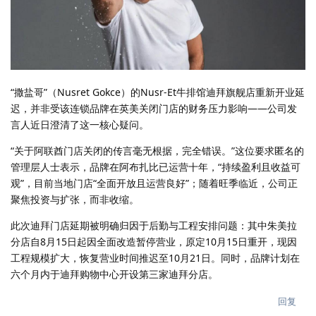
“撒盐哥”（Nusret Gokce）的Nusr-Et牛排馆迪拜旗舰店重新开业延
迟，并非受该连锁品牌在英美关闭门店的财务压力影响——公司发
言人近日澄清了这一核心疑问。
“关于阿联酋门店关闭的传言毫无根据，完全错误。”这位要求匿名的
管理层人士表示，品牌在阿布扎比已运营十年，“持续盈利且收益可
观”，目前当地门店“全面开放且运营良好”；随着旺季临近，公司正
聚焦投资与扩张，而非收缩。
此次迪拜门店延期被明确归因于后勤与工程安排问题：其中朱美拉
分店自8月15日起因全面改造暂停营业，原定10月15日重开，现因
工程规模扩大，恢复营业时间推迟至10月21日。同时，品牌计划在
六个月内于迪拜购物中心开设第三家迪拜分店。
回复