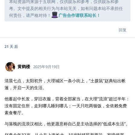
本站资源均来源于互联网，仅供娱乐和参考，仅供娱乐和参
考。文中提及的相关行为与本站无关，如有问题本站不承担任
何责任，请严格对待！
广告合作请联系站长！
回复
21 天
后
黄鹤楼
2025年9月19日
清晨七点，太阳初升，大理城区一条小街上，“土拨鼠”赵典钻出帐
篷，开启一天的生活。
他蓄起中长发，穿旧衣服，背着全部家当，在大理“流浪”超过半年：
没有固定住所，走到哪儿睡到哪儿；一天只吃两顿饭，全依赖免费
素食餐厅。
与落魄的流浪汉相比，他更愿意称自己是主动选择的“低成本生活”。
赵典今年32岁，从小在上海长大，10岁时移民新西兰。家境优渥、