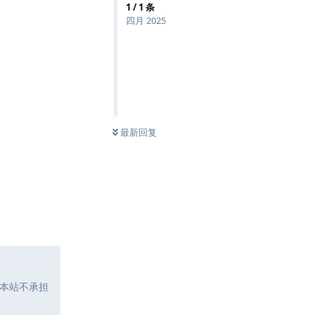
1
/
1
条
四月 2025
最新回复
本站不承担