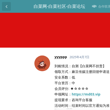
白菜网-白菜社区-白菜论坛
合作联系T
yyyppp
2025年4月7日
到账情况：自测【白菜网不担责】
领取方式：麻豆传媒注册回馈申请送
安全系数：低
平台资历：中
会员评分: ★☆☆☆☆
申领网址：
https://md03.vip
提现要求：咨询平台客服
活动时间：结束时间以官方通知为准