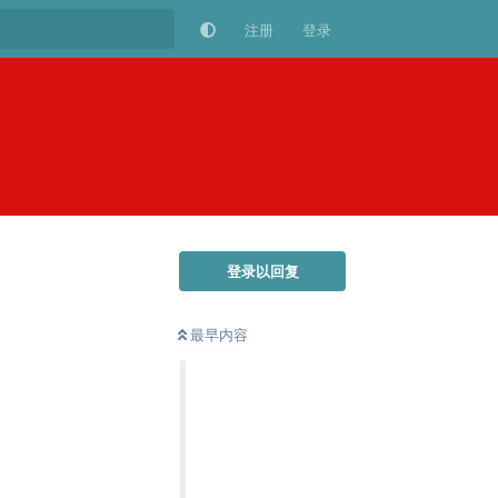
注册
登录
登录以回复
最早内容