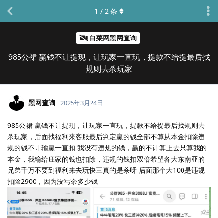
1
/
2
条
白菜网黑网查询
985公裙 赢钱不让提现，让玩家一直玩，提款不给提最后找
规则去杀玩家
黑网查询
2025年3月24日
985公裙 赢钱不让提现，让玩家一直玩，提款不给提最后找规则去
杀玩家，后面找福利来客服最后判定赢的钱全部不算从本金扣除违
规的钱不计输赢一直扣 我没有违规的钱，赢的不计算上去只算我的
本金，我输给庄家的钱也扣除，违规的钱扣双倍希望各大东南亚的
兄弟千万不要到福利来去玩快三真的是杀呀 后面那个大100是违规
扣除2900，因为没写余多少钱